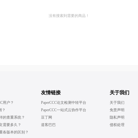
没有搜索到需要的商品！
友情链接
关于我们
CC用户？
PaperCCC论文检测中转平台
关于我们
测？
PaperCCC一站式云协作平台
免责声明
什么样的查重系统？
豆丁网
隐私声明
测论文需要多久？
道客巴巴
侵权处理
文查重各版本的区别？